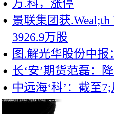
万.科，涨停
景联集团获.Weal;th Ma
3926.9万股
图.解光华股份中报
长‘安’期货范磊：
中远海‘科’：截至7;