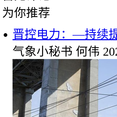
为你推荐
晋控电力：—持续
气象小秘书
何伟
20