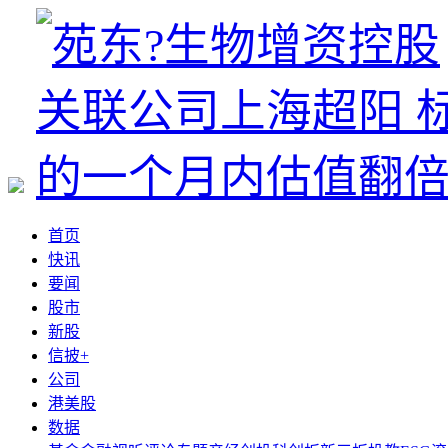
首页
快讯
要闻
股市
新股
信披+
公司
港美股
数据