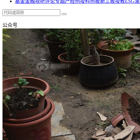
基金
金融
视听
评论
专题
产经
创投
科创板
新三板
投教
ESG
滚
公众号