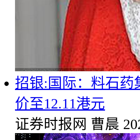
招银:国际：料石药
价至12.11港元
证券时报网
曹晨
20