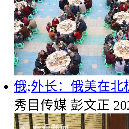
俄;外长：俄美在北
秀目传媒
彭文正
20