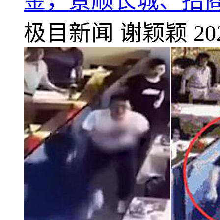
金，景顺长城、招
极目新闻
谢颖颖
20