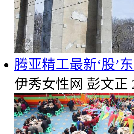
腾亚精工最新‘股’东
伊秀女性网
彭文正