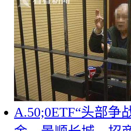
A.50;0ETF“